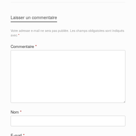
Laisser un commentaire
Votre adresse e-mail ne sera pas publiée.
Les champs obligatoires sont indiqués
avec
*
Commentaire
*
Nom
*
E-mail
*