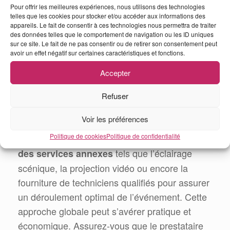
Pour offrir les meilleures expériences, nous utilisons des technologies
sonorisation ;
telles que les cookies pour stocker et/ou accéder aux informations des
l’installation et la configuration des
appareils. Le fait de consentir à ces technologies nous permettra de traiter
des données telles que le comportement de navigation ou les ID uniques
systèmes ;
sur ce site. Le fait de ne pas consentir ou de retirer son consentement peut
la gestion de la sonorisation en direct
avoir un effet négatif sur certaines caractéristiques et fonctions.
pendant l’événement ;
Accepter
ainsi que le démontage et la
récupération du matériel après la
Refuser
soirée.
Voir les préférences
Politique de cookies
Politique de confidentialité
Certains prestataires
proposent également
tels que l’éclairage
des services annexes
scénique, la projection vidéo ou encore la
fourniture de techniciens qualifiés pour assurer
un déroulement optimal de l’événement. Cette
approche globale peut s’avérer pratique et
économique. Assurez-vous que le prestataire