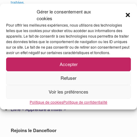
traitées
.
Gérer le consentement aux
cookies
Pour offrir les meilleures expériences, nous utilisons des technologies
Recevoir 2 sons et 7 conseils gratuits
telles que les cookies pour stocker et/ou accéder aux informations des
appareils. Le fait de consentir à ces technologies nous permettra de traiter
pour devenir DJ
des données telles que le comportement de navigation ou les ID uniques
sur ce site. Le fait de ne pas consentir ou de retirer son consentement peut
avoir un effet négatif sur certaines caractéristiques et fonctions.
Clique-ici
Accepter
Refuser
TOP 3 des meilleurs formations DJ
Formation DJ « La méthode Jedi »
Voir les préférences
Formation MAO : « La méthode Shuriken »
Politique de cookies
Politique de confidentialité
Livre « Apprendre à mixer »
Rejoins le Dancefloor