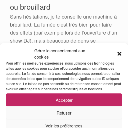
ou brouillard
Sans hésitations, je te conseille une machine à
brouillard. La fumée c’est très bien pour faire
des effets (par exemple lors de l’ouverture d’un
show DJ), mais beaucoup de gens se
plaignent. Avec une machine à brouillard, toute
Gérer le consentement aux
ta salle va être plongée dans un brouillard
cookies
transparent et personne ne viendra se plaindre.
Pour offrir les meilleures expériences, nous utilisons des technologies
telles que les cookies pour stocker et/ou accéder aux informations des
De plus tes faisceaux seront beaucoup plus
appareils. Le fait de consentir à ces technologies nous permettra de traiter
des données telles que le comportement de navigation ou les ID uniques
visible.
sur ce site. Le fait de ne pas consentir ou de retirer son consentement peut
avoir un effet négatif sur certaines caractéristiques et fonctions.
Conseil n°9 : Câblages et
Accepter
accessoires
Refuser
Achète du cable de qualité. Le cable est ultra
important et t’évitera bien des problèmes en
Voir les préférences