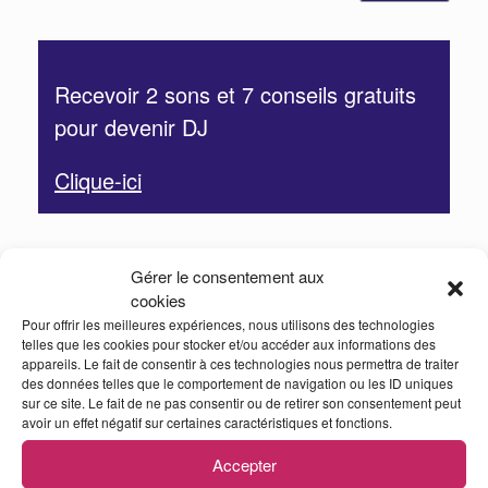
Recevoir 2 sons et 7 conseils gratuits
pour devenir DJ
Clique-ici
TOP 3 des meilleurs formations DJ
Gérer le consentement aux
cookies
Formation DJ « La méthode Jedi »
Pour offrir les meilleures expériences, nous utilisons des technologies
Formation MAO : « La méthode Shuriken »
telles que les cookies pour stocker et/ou accéder aux informations des
appareils. Le fait de consentir à ces technologies nous permettra de traiter
Livre « Apprendre à mixer »
des données telles que le comportement de navigation ou les ID uniques
sur ce site. Le fait de ne pas consentir ou de retirer son consentement peut
avoir un effet négatif sur certaines caractéristiques et fonctions.
Rejoins le Dancefloor
Accepter