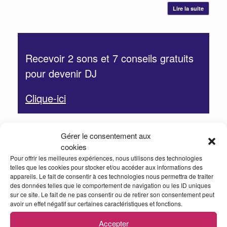
Lire la suite
Recevoir 2 sons et 7 conseils gratuits
pour devenir DJ
Clique-ici
Gérer le consentement aux
TOP 3 des meilleurs formations DJ
cookies
Formation DJ « La méthode Jedi »
Pour offrir les meilleures expériences, nous utilisons des technologies
telles que les cookies pour stocker et/ou accéder aux informations des
Formation MAO : « La méthode Shuriken »
appareils. Le fait de consentir à ces technologies nous permettra de traiter
des données telles que le comportement de navigation ou les ID uniques
Livre « Apprendre à mixer »
sur ce site. Le fait de ne pas consentir ou de retirer son consentement peut
avoir un effet négatif sur certaines caractéristiques et fonctions.
Rejoins le Dancefloor
Accepter